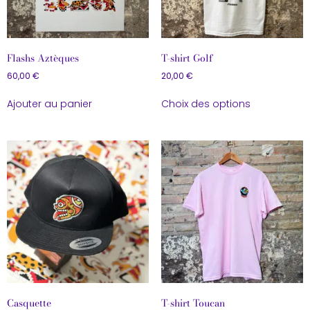
Flashs Aztèques
T-shirt Golf
60,00
€
20,00
€
Ajouter au panier
Choix des options
Casquette
T-shirt Toucan