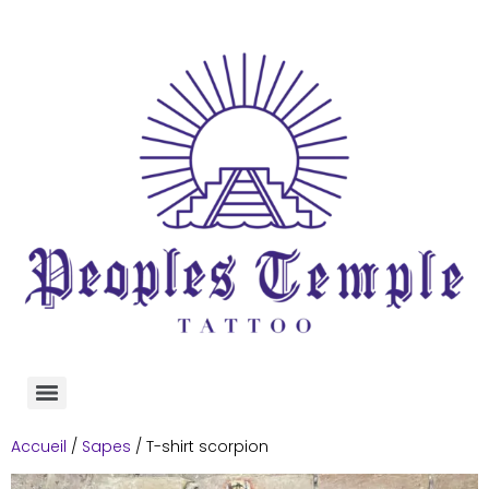
Accueil
/
Sapes
/ T-shirt scorpion