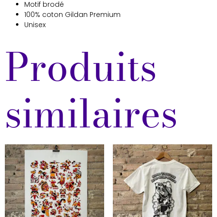
Motif brodé
100% coton Gildan Premium
Unisex
Produits
similaires